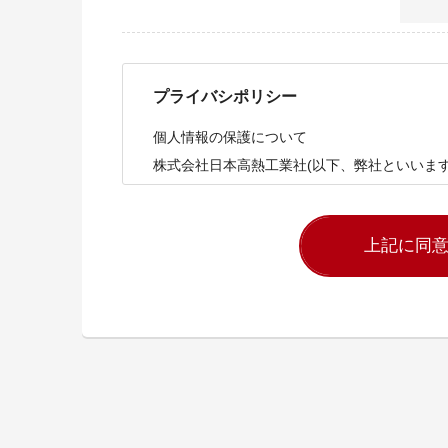
プライバシポリシー
個人情報の保護について
株式会社日本高熱工業社(以下、弊社といいま
であると考え、以下の方針に従いお客様の個人
す。
1. 法令・規範の順守
弊社は、個人情報の適切な利用・取り扱いのた
を遵守します。
2. 個人情報の取り扱いについて
【個人情報の取得】
弊社は、個人情報を収集する際には、お客様に
かつ公正な手段を用います。
【個人情報の利用】