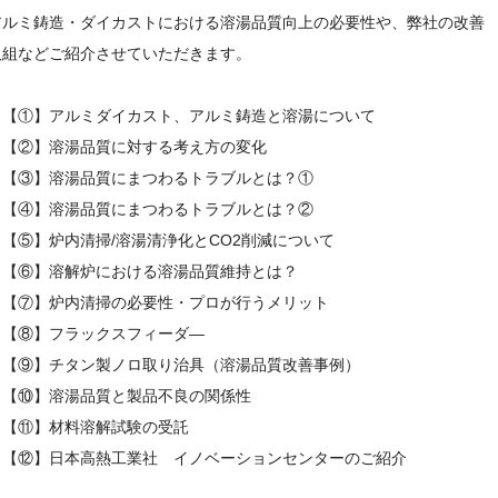
アルミ鋳造・ダイカストにおける溶湯品質向上の必要性や、弊社の改善
取組などご紹介させていただきます。
・【①】アルミダイカスト、アルミ鋳造と溶湯について
・【②】溶湯品質に対する考え方の変化
・【③】溶湯品質にまつわるトラブルとは？①
・【④】溶湯品質にまつわるトラブルとは？②
・【⑤】炉内清掃/溶湯清浄化とCO2削減について
・【⑥】溶解炉における溶湯品質維持とは？
・【⑦】炉内清掃の必要性・プロが行うメリット
・【⑧
】フラックスフィーダ―
・【⑨
】チタン製ノロ取り治具（溶湯品質改善事例）
・
【⑩】溶湯品質と製品不良の関係性
・
【⑪】材料溶解試験の受託
・
【⑫】日本高熱工業社 イノベーションセンターのご紹介