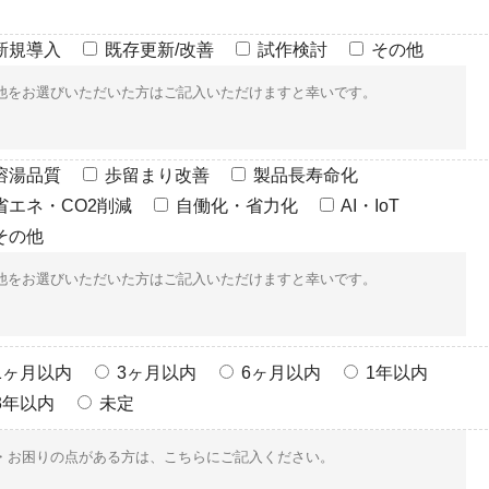
新規導入
既存更新/改善
試作検討
その他
溶湯品質
歩留まり改善
製品長寿命化
省エネ・CO2削減
自働化・省力化
AI・IoT
その他
1ヶ月以内
3ヶ月以内
6ヶ月以内
1年以内
3年以内
未定