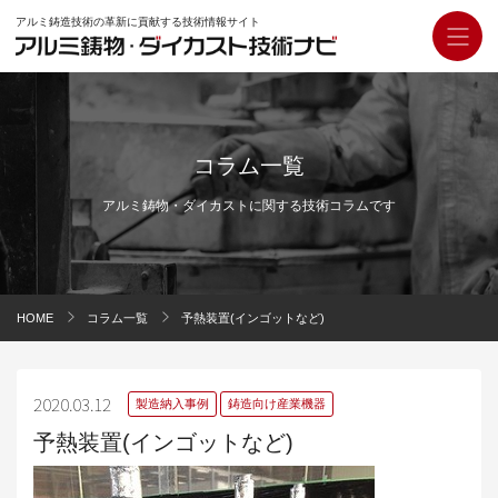
アルミ鋳造技術の革新に貢献する技術情報サイト
コラム一覧
アルミ鋳物・ダイカストに関する技術コラムです
HOME
コラム一覧
予熱装置(インゴットなど)
2020.03.12
製造納入事例
鋳造向け産業機器
予熱装置(インゴットなど)