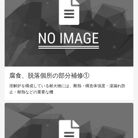
腐食、脱落個所の部分補修①
溶解炉を構成している耐火物には、断熱・構造体強度・湯漏れ防
止・耐熱などの重要な機