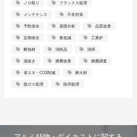
ノロ取り
フラックス処理
メンテナンス
不良対策
予防保全
原因分析
品質改善
定期保全
巣低減
工業炉
断熱材
消耗品
清掃
湯抜き
燃費改善
燃費調査
省エネ・CO2削減
耐火材
脱ガス処理
除滓処理
アルミ鋳物・ダイカストに関する