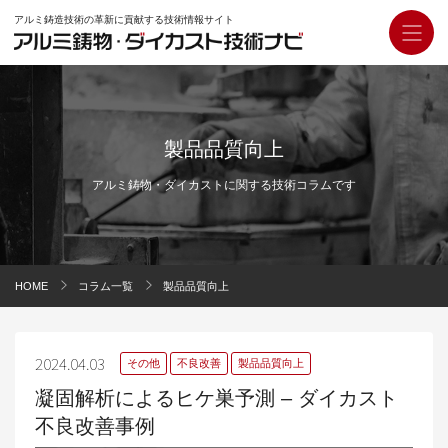
アルミ鋳造技術の革新に貢献する技術情報サイト
製品品質向上
アルミ鋳物・ダイカストに関する技術コラムです
HOME
コラム一覧
製品品質向上
2024.04.03
その他
不良改善
製品品質向上
凝固解析によるヒケ巣予測 – ダイカスト
不良改善事例