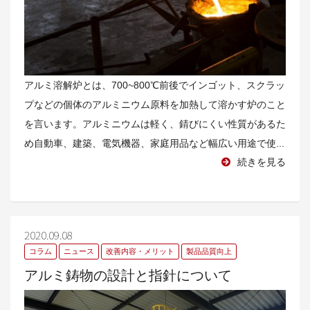
アルミ溶解炉とは、700~800℃前後でインゴット、スクラッ
プなどの個体のアルミニウム原料を加熱して溶かす炉のこと
を言います。アルミニウムは軽く、錆びにくい性質があるた
め自動車、建築、電気機器、家庭用品など幅広い用途で使...
続きを見る
2020.09.08
コラム
ニュース
改善内容・メリット
製品品質向上
アルミ鋳物の設計と指針について