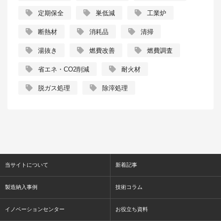
定期保全
巣低減
工業炉
断熱材
消耗品
清掃
湯抜き
燃費改善
燃費調査
省エネ・CO2削減
耐火材
脱ガス処理
除滓処理
当サイトについて
新着記事
製造納入事例
技術コラム
イノベーションセンター
お役立ち資料