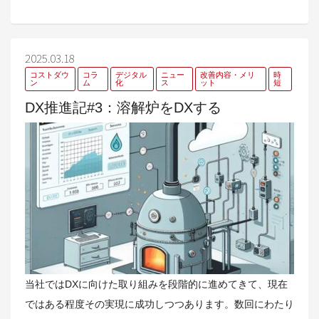
2025.03.18
コストダウ
コラ
デジタル
ニュー
改善内容・メリ
時
ン
ム
化
ス
ット
短
DX推進記#3：溶解炉をDXする
当社ではDXに向けた取り組みを段階的に進めてきて、現在
ではある程度その実現に成功しつつあります。数回にわたり