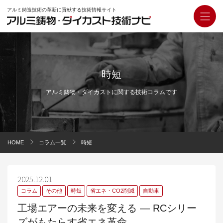
アルミ鋳造技術の革新に貢献する技術情報サイト
時短
アルミ鋳物・ダイカストに関する技術コラムです
HOME
コラム一覧
時短
2025.12.01
コラム
その他
時短
省エネ・CO2削減
自動車
工場エアーの未来を変える ― RCシリー
ズがもたらす省エネ革命