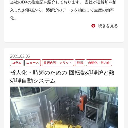
当社のDXの推進記を紹介しております。 当社が溶解炉を納
入したお客様から、溶解炉のデータを抽出して生産の効率
化...
続きを見る
2021.02.05
コラム
ニュース
改善内容・メリット
時短
自動化・省力化
省人化・時短のための 回転熱処理炉と熱
処理自動システム