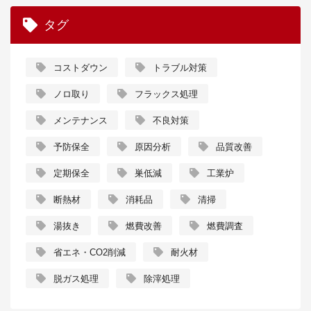
タグ
コストダウン
トラブル対策
ノロ取り
フラックス処理
メンテナンス
不良対策
予防保全
原因分析
品質改善
定期保全
巣低減
工業炉
断熱材
消耗品
清掃
湯抜き
燃費改善
燃費調査
省エネ・CO2削減
耐火材
脱ガス処理
除滓処理