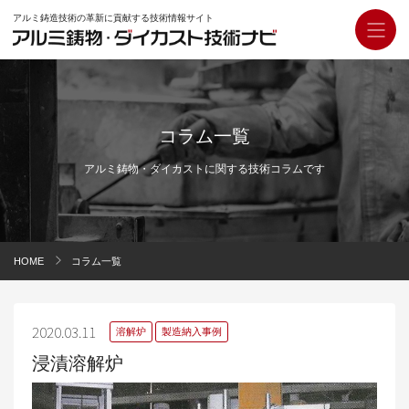
アルミ鋳造技術の革新に貢献する技術情報サイト
コラム一覧
アルミ鋳物・ダイカストに関する技術コラムです
HOME
コラム一覧
2020.03.11
溶解炉
製造納入事例
浸漬溶解炉