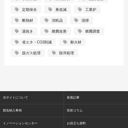
定期保全
巣低減
工業炉
断熱材
消耗品
清掃
湯抜き
燃費改善
燃費調査
省エネ・CO2削減
耐火材
脱ガス処理
除滓処理
当サイトについて
新着記事
製造納入事例
技術コラム
イノベーションセンター
お役立ち資料