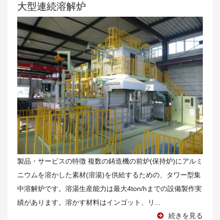
大型連続溶解炉
製品・サービスの特徴 複数の鋳造機の前炉(保持炉)にアルミ
ニウムを溶かした素材(溶湯)を供給するための、タワー型集
中溶解炉です。溶湯生産能力は最大4ton/hまでの設備製作実
績があります。溶かす材料はインゴット、リ...
続きを見る