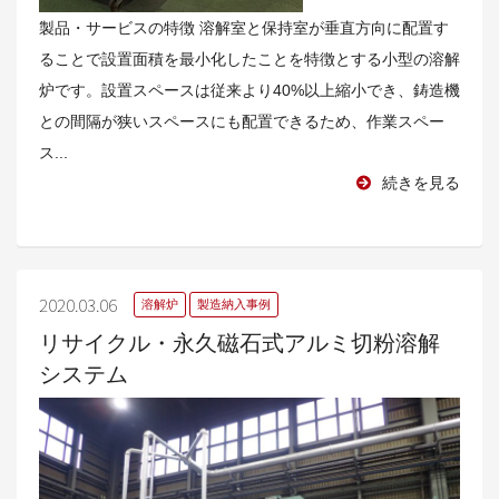
製品・サービスの特徴 溶解室と保持室が垂直方向に配置す
ることで設置面積を最小化したことを特徴とする小型の溶解
炉です。設置スペースは従来より40%以上縮小でき、鋳造機
との間隔が狭いスペースにも配置できるため、作業スペー
ス...
続きを見る
2020.03.06
溶解炉
製造納入事例
リサイクル・永久磁石式アルミ切粉溶解
システム